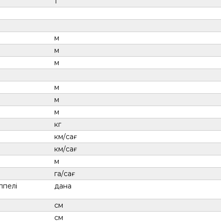
т
м
м
м
м
м
м
кг
км/сағ
км/сағ
м
га/сағ
ппелі
дана
см
см