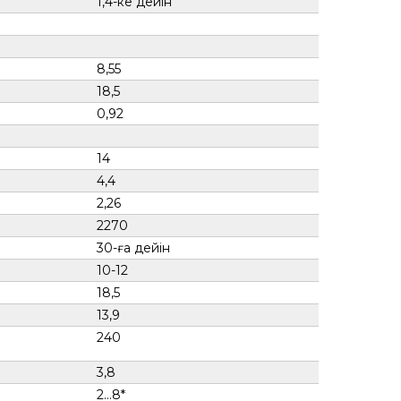
1,4-ке дейін
8,55
18,5
0,92
14
4,4
2,26
2270
30-ға дейін
10-12
18,5
13,9
240
3,8
2…8*