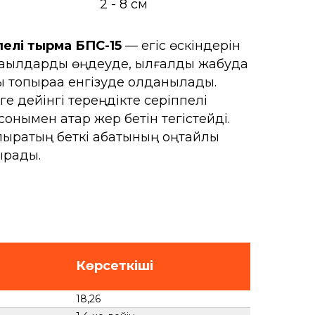
2 - 8 см
пелі тырма БПС-15
— егіс өскіндерін
дақылдарды өңдеуде, ылғалды жабуда
топыраққа енгізуде қолданылады.
ге дейінгі тереңдікте серіппелі
сонымен қатар жер бетін тегістейді.
ырақтың беткі қабатының оңтайлы
ырады.
Көрсеткіші
18,26