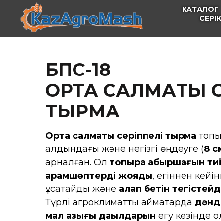
КАТАЛОГ
СЕРІ
БПС-18
ОРТА САЛМАҚТЫ 
ТЫРМА
Орта салмақты серіппелі тырма
топы
алдындағы және негізгі өңдеуге (
8 с
арналған. Ол
топырақ қабыршағын ти
арамшөптерді жояды
, егіннен кейін
ұсақтайды және
алқап бетін тегістейд
Түрлі агроклиматтық аймақтарда
дәнді
мал азығы дақылдарын
егу кезінде қ