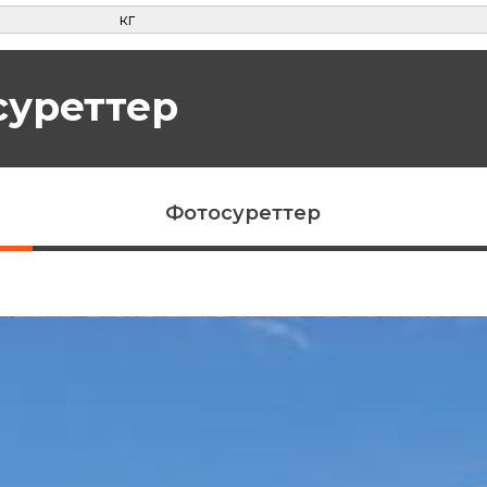
кг
суреттер
Фотосуреттер