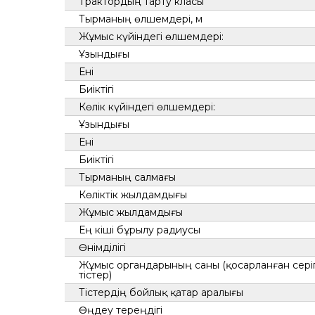
Трактордың тарту класы
Тырманың өлшемдері, м
Жұмыс күйіндегі өлшемдері:
Ұзындығы
Ені
Биіктігі
Көлік күйіндегі өлшемдері:
Ұзындығы
Ені
Биіктігі
Тырманың салмағы
Көліктік жылдамдығы
Жұмыс жылдамдығы
Ең кіші бұрылу радиусы
Өнімділігі
Жұмыс органдарының саны (қосарланған сері
тістер)
Тістердің бойлық қатар аралығы
Өңдеу тереңдігі