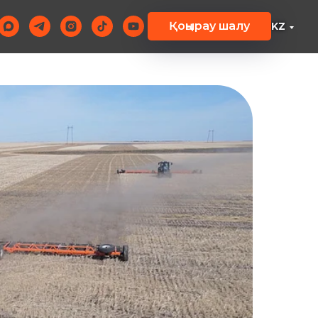
Қоңырау шалу
KZ