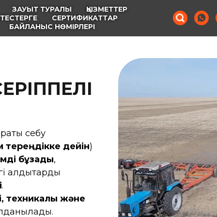
ЗАУЫТ ТУРАЛЫ
ҚЫЗМЕТТЕР
КТЕСТЕРГЕ
СЕРТИФИКАТТАР
БАЙЛАНЫС НӨМІРЛЕРІ
СЕРІППЕЛІ
рақты себу
м тереңдікке дейін
)
імді бұзады
,
гі қалдықтарды
і
.
, техникалық және
олданылады.