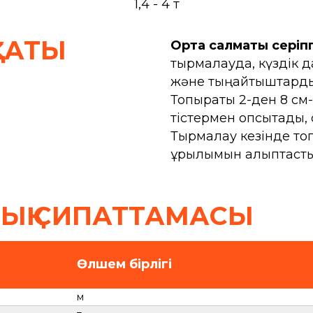
1,4 - 4 т
САТЫ
Орта салмақты серіп
тырмалауда, күздік 
және тыңайтқыштарды 
Топырақты 2-ден 8 см-
тістермен қопсытады, 
Тырмалау кезінде топ
құрылымын қалыптаст
ЛЫҚ СИПАТТАМАСЫ
Өлшем бірлігі
м