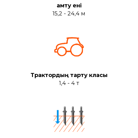
Қамту ені
15,2 - 24,4 м
Трактордың тарту класы
1,4 - 4 т