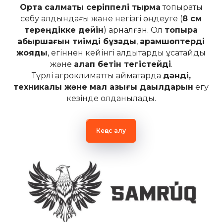
Орта салмақты серіппелі тырма
топырақты
себу алдындағы және негізгі өңдеуге (
8 см
тереңдікке дейін
) арналған. Ол
топырақ
қабыршағын тиімді бұзады
,
арамшөптерді
жояды
, егіннен кейінгі қалдықтарды ұсақтайды
және
алқап бетін тегістейді
.
Түрлі агроклиматтық аймақтарда
дәнді,
техникалық және мал азығы дақылдарын
егу
кезінде қолданылады.
Кеңес алу