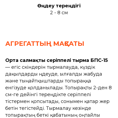
Өңдеу тереңдігі
2 - 8 см
АГРЕГАТТЫҢ МАҚСАТЫ
Орта салмақты серіппелі тырма БПС-15
— егіс өскіндерін тырмалауда, күздік
дақылдарды өңдеуде, ылғалды жабуда
және тыңайтқыштарды топыраққа
енгізуде қолданылады. Топырақты 2-ден 8
см-ге дейінгі тереңдікте серіппелі
тістермен қопсытады, сонымен қатар жер
бетін тегістейді. Тырмалау кезінде
топырақтың беткі қабатының оңтайлы