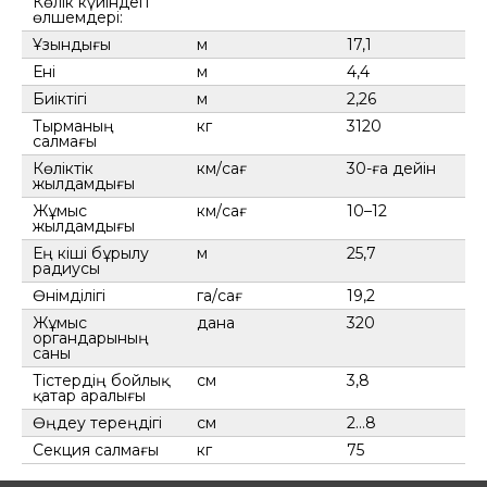
Көлік күйіндегі
өлшемдері:
Ұзындығы
м
17,1
Ені
м
4,4
Биіктігі
м
2,26
Тырманың
кг
3120
салмағы
Көліктік
км/сағ
30-ға дейін
жылдамдығы
Жұмыс
км/сағ
10–12
жылдамдығы
Ең кіші бұрылу
м
25,7
радиусы
Өнімділігі
га/сағ
19,2
Жұмыс
дана
320
органдарының
саны
Тістердің бойлық
см
3,8
қатар аралығы
Өңдеу тереңдігі
см
2…8
Секция салмағы
кг
75