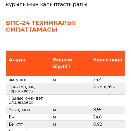
құрылымын қалыптастырады.
БПС-24 ТЕХНИКАЛЫҚ
СИПАТТАМАСЫ
Атауы
Өлшем
Көрсеткіші
бірлігі
Қамту ені
м
24,4
Трактордың
т
4-ке дейін
тарту класы
Жұмыс күйіндегі
өлшемдері:
Ұзындығы
м
8,55
Eні
м
24,6
Биіктігі
м
0,92